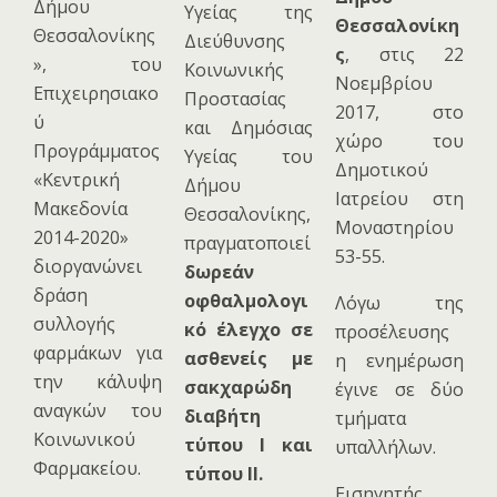
Δήμου
Υγείας της
Θεσσαλονίκη
Θεσσαλονίκης
Διεύθυνσης
ς
, στις 22
», του
Κοινωνικής
Νοεμβρίου
Επιχειρησιακο
Προστασίας
2017, στο
ύ
και Δημόσιας
χώρο του
Προγράμματος
Υγείας του
Δημοτικού
«Κεντρική
Δήμου
Σ
Ιατρείου στη
Μακεδονία
Θεσσαλονίκης,
Ε
Μοναστηρίου
2014-2020»
πραγματοποιεί
Κ
53-55.
διοργανώνει
δωρεάν
Π
δράση
οφθαλμολογι
Λόγω της
συλλογής
κό έλεγχο σε
προσέλευσης
φαρμάκων για
ασθενείς με
η ενημέρωση
Ι
την κάλυψη
σακχαρώδη
έγινε σε δύο
αναγκών του
διαβήτη
τμήματα
Κοινωνικού
τύπου Ι και
υπαλλήλων.
ς
Φαρμακείου.
τύπου ΙΙ.
Μ
Εισηγητής