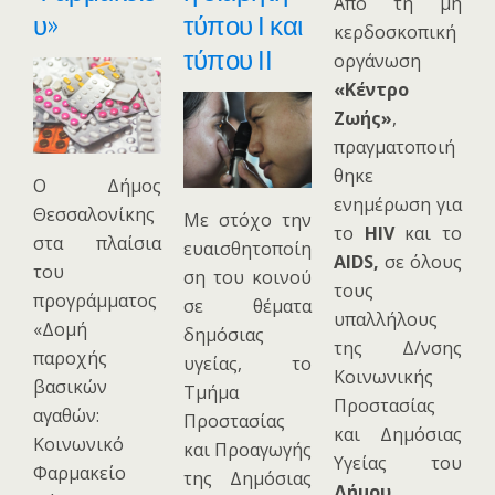
Από τη μη
υ»
τύπου Ι και
κερδοσκοπική
τύπου ΙΙ
οργάνωση
«Κέντρο
Ζωής»
,
πραγματοποιή
θηκε
O Δήμος
ενημέρωση για
Θεσσαλονίκης
Με στόχο την
το
HIV
και το
στα πλαίσια
ευαισθητοποίη
AIDS,
σε όλους
του
ση του κοινού
τους
προγράμματος
σε θέματα
υπαλλήλους
«Δομή
δημόσιας
της Δ/νσης
παροχής
υγείας, το
Κοινωνικής
βασικών
Τμήμα
Προστασίας
αγαθών:
Προστασίας
κ
και Δημόσιας
Κοινωνικό
και Προαγωγής
Υγείας του
Φαρμακείο
της Δημόσιας
Δήμου