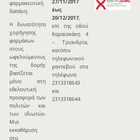
27/11/2017
φαρμακευτική
έως
δαπάνη.
20/12/2017
,
Η δυνατότητα
επί της οδού
χορήγησης
Καραϊσκάκη 4
φαρμάκων
– Τριανδρία,
στους
κατόπιν
ωφελούμενους
τηλεφωνικού
της δομής
ραντεβού στα
βασίζεται
τηλέφωνα:
μόνο στη
2313318643
εθελοντική
και
προσφορά των
2313318644.
πολιτών και
των ιδιωτών.
Μια
εκκαθάριση
στο