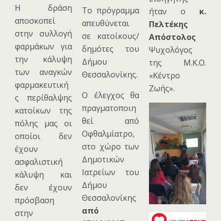
Φ
Η δράση
Το πρόγραμμα
ήταν ο
κ.
αποσκοπεί
απευθύνεται
Πελτέκης
Μ
στην συλλογή
σε κατοίκους/
Απόστολος
Α
φαρμάκων για
δημότες του
Ψυχολόγος
την κάλυψη
Δήμου
της Μ.Κ.Ο.
των αναγκών
Θεσσαλονίκης.
«Κέντρο
φαρμακευτική
Ζωής».
Ο έλεγχος θα
ς περίθαλψης
πραγματοποιη
κατοίκων της
θεί από
πόλης μας οι
Οφθαλμίατρο,
οποίοι δεν
στο χώρο των
έχουν
Δημοτικών
ασφαλιστική
Ιατρείων του
κάλυψη και
Δήμου
δεν έχουν
Θεσσαλονίκης
πρόσβαση
από
στην