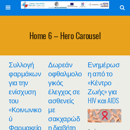
Home 6 – Hero Carousel
Συλλογή
Δωρεάν
Ενημέρωσ
φαρμάκων
οφθαλμολο
η από το
για την
γικός
«Κέντρο
ενίσχυση
έλεγχος σε
Ζωής» για
του
ασθενείς
HIV και AIDS
«Κοινωνικο
με
ύ
σακχαρώδ
Φαρμακείο
η διαβήτη