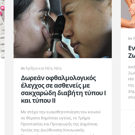
in
Εν
Ζω
Από
in
Άρθρα και Νέα
,
Νέα
Ζωή
Δωρεάν οφθαλμολογικός
HIV
έλεγχος σε ασθενείς με
της
Δημ
σακχαρώδη διαβήτη τύπου Ι
στις
και τύπου ΙΙ
Με στόχο την ευαισθητοποίηση του κοινού
σε θέματα δημόσιας υγείας, το Τμήμα
Προστασίας και Προαγωγής της Δημόσιας
Υγείας της Διεύθυνσης Κοινωνικής