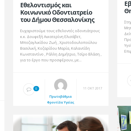
Ε
Εθελοντισμός και
Θ
Κοινωνικό Οδοντιατρείο
του Δήμου Θεσσαλονίκης
Στη
Μητ
Ευχαριστούμε τους εθελοντές οδοντιάτρους
Δεί
κ.κ. Δουφεξή Αικατερίνη Ελισάβετ,
Προ
Μποζαγλικίδου Ζωή , Χριστοδουλοπούλου
Υγε
Βασιλική, Κοζαρίδου Μαρία, Καλαντίδη
Επι
Κωνσταντίνο , Ράλλη Δημήτριο, Τσίρο Βλάση ,
για το έργο που προσφέρουν, με...
11 ΟΚΤ 2017
0
Πρωτοβάθμια
Φροντίδα Υγείας