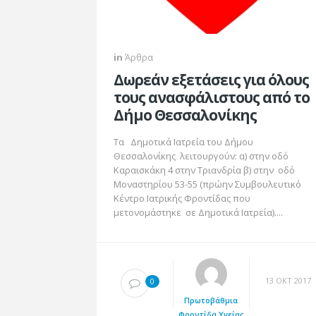
in
Άρθρα
Δωρεάν εξετάσεις για όλους
τους ανασφάλιστους από το
Δήμο Θεσσαλονίκης
Τα Δημοτικά Ιατρεία του Δήμου
Θεσσαλονίκης λειτουργούν: α) στην οδό
Καραισκάκη 4 στην Τριανδρία β) στην οδό
Μοναστηρίου 53-55 (πρώην Συμβουλευτικό
Κέντρο Ιατρικής Φροντίδας που
μετονομάστηκε σε Δημοτικά Ιατρεία)....
13 ΟΚΤ 2017
0
Πρωτοβάθμια
Φροντίδα Υγείας