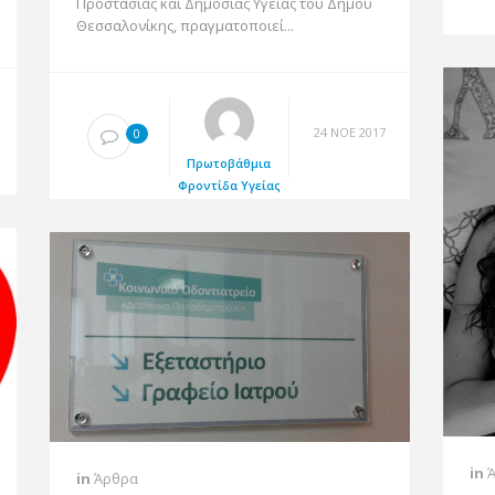
Προστασίας και Δημόσιας Υγείας του Δήμου
Θεσσαλονίκης, πραγματοποιεί...
24 ΝΟΈ 2017
0
Πρωτοβάθμια
Φροντίδα Υγείας
in
Ά
in
Άρθρα