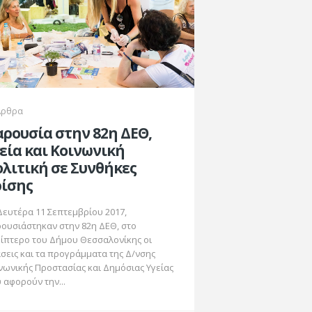
Άρθρα
ρουσία στην 82η ΔΕΘ,
εία και Κοινωνική
λιτική σε Συνθήκες
ρίσης
Δευτέρα 11 Σεπτεμβρίου 2017,
ουσιάστηκαν στην 82η ΔΕΘ, στο
ίπτερο του Δήμου Θεσσαλονίκης οι
σεις και τα προγράμματα της Δ/νσης
νωνικής Προστασίας και Δημόσιας Υγείας
 αφορούν την...