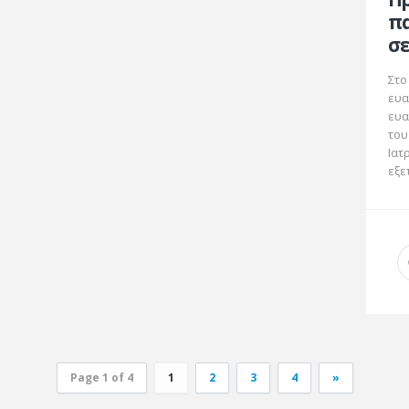
πα
σε
Στο
ευα
ευα
του
Ιατ
εξε
Page 1 of 4
1
2
3
4
»