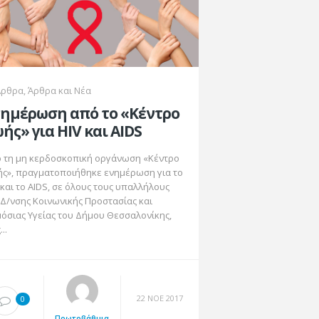
Άρθρα
,
Άρθρα και Νέα
ημέρωση από το «Κέντρο
ής» για HIV και AIDS
 τη μη κερδοσκοπική οργάνωση «Κέντρο
ς», πραγματοποιήθηκε ενημέρωση για το
 και το AIDS, σε όλους τους υπαλλήλους
 Δ/νσης Κοινωνικής Προστασίας και
όσιας Υγείας του Δήμου Θεσσαλονίκης,
...
22 ΝΟΈ 2017
0
Πρωτοβάθμια