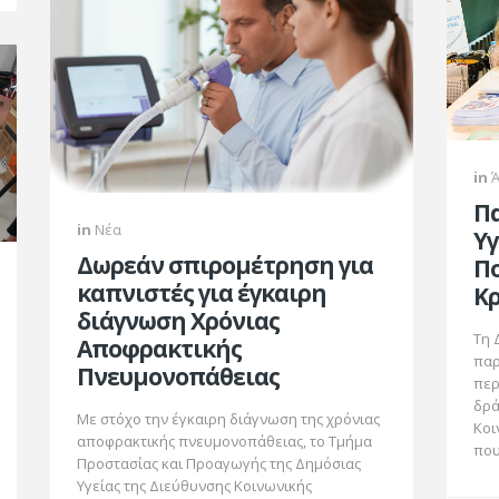
in
Πα
in
Νέα
Υγ
Δωρεάν σπιρομέτρηση για
Πο
καπνιστές για έγκαιρη
Κ
διάγνωση Χρόνιας
Τη 
Αποφρακτικής
παρ
Πνευμονοπάθειας
περ
δρά
Με στόχο την έγκαιρη διάγνωση της χρόνιας
Κοι
αποφρακτικής πνευμονοπάθειας, το Τμήμα
που
Προστασίας και Προαγωγής της Δημόσιας
Υγείας της Διεύθυνσης Κοινωνικής