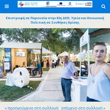
Επιστροφή σε Παρουσία στην 82η ΔΕΘ, Υγεία και Κοινωνική
Πολιτική σε Συνθήκες Κρίσης
« προηγούμενο στη συλλογή
επόμενο στη συλλογή »