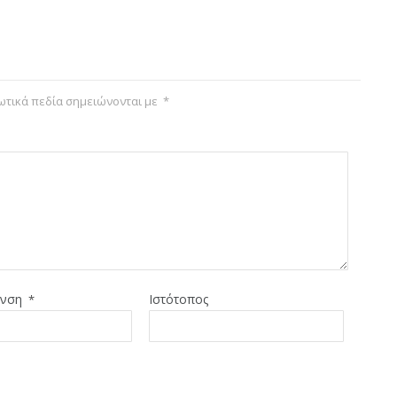
τικά πεδία σημειώνονται με
*
υνση
Ιστότοπος
*