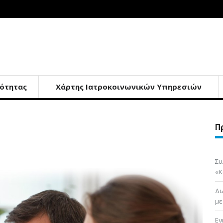
ότητας
Χάρτης Ιατροκοινωνικών Υπηρεσιών
Π
Συ
«Κ
Δω
με
Εν