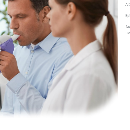
AI
Εβ
Δω
αν