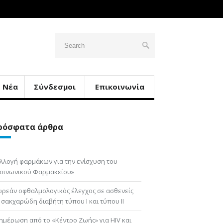
Νέα
Σύνδεσμοι
Επικοινωνία
ρόσφατα άρθρα
λλογή φαρμάκων για την ενίσχυση του
οινωνικού Φαρμακείου»
ρεάν οφθαλμολογικός έλεγχος σε ασθενείς
 σακχαρώδη διαβήτη τύπου Ι και τύπου ΙΙ
ημέρωση από το «Κέντρο Ζωής» για HIV και