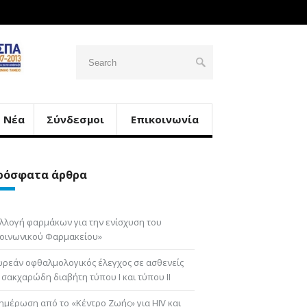
Νέα
Σύνδεσμοι
Επικοινωνία
ρόσφατα άρθρα
λλογή φαρμάκων για την ενίσχυση του
οινωνικού Φαρμακείου»
ρεάν οφθαλμολογικός έλεγχος σε ασθενείς
 σακχαρώδη διαβήτη τύπου Ι και τύπου ΙΙ
ημέρωση από το «Κέντρο Ζωής» για HIV και