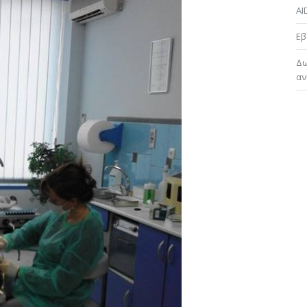
AI
Εβ
Δω
αν