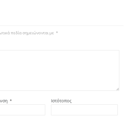
τικά πεδία σημειώνονται με
*
υνση
Ιστότοπος
*