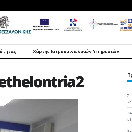
ότητας
Χάρτης Ιατροκοινωνικών Υπηρεσιών
ethelontria2
Π
Συ
«Κ
Δω
με
Εν