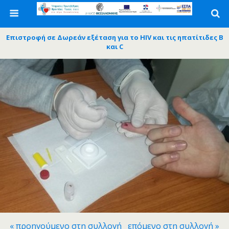
Επιστροφή σε Δωρεάν εξέταση για το HIV και τις ηπατίτιδες Β
και C
« προηγούμενο στη συλλογή
επόμενο στη συλλογή »