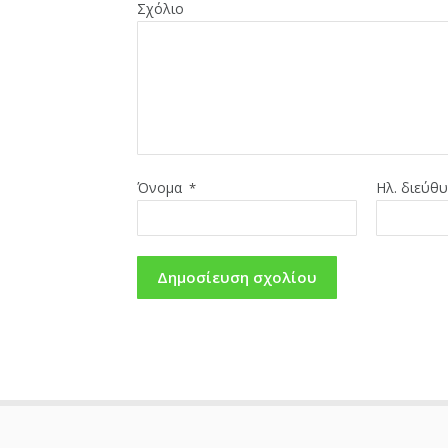
Σχόλιο
Όνομα
Ηλ. διεύθ
*