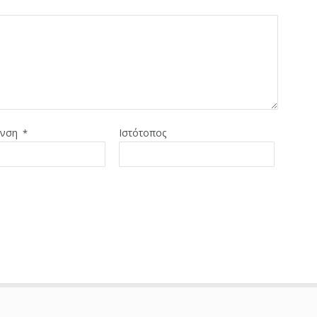
υνση
Ιστότοπος
*