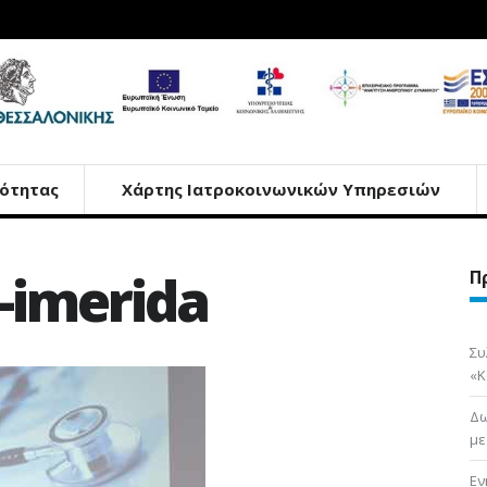
ότητας
Χάρτης Ιατροκοινωνικών Υπηρεσιών
-imerida
Π
Συ
«Κ
Δω
με
Εν