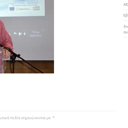
AI
Εβ
Δω
αν
τικά πεδία σημειώνονται με
*