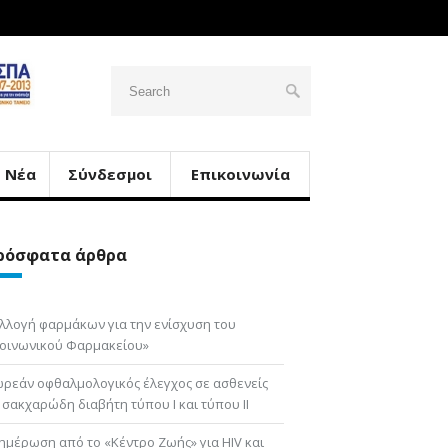
Νέα
Σύνδεσμοι
Επικοινωνία
ρόσφατα άρθρα
λλογή φαρμάκων για την ενίσχυση του
οινωνικού Φαρμακείου»
ρεάν οφθαλμολογικός έλεγχος σε ασθενείς
 σακχαρώδη διαβήτη τύπου Ι και τύπου ΙΙ
ημέρωση από το «Κέντρο Ζωής» για HIV και